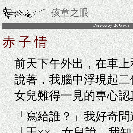
孩童之眼
赤 子 情
前天下午外出，在車上
說著，我腦中浮現起二
女兒難得一見的專心認
「寫給誰？」我好奇問
「王××」女兒說。我