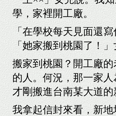
學，家裡開工廠。
「在學校每天見面還寫
「她家搬到桃園了！」
搬家到桃園？開工廠的
的人。何況，那一家人
才剛搬進台南某大道的
我拿起信封來看，新地