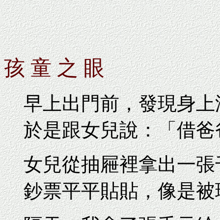
孩 童 之 眼
早上出門前，發現身上
於是跟女兒說：「借爸
女兒從抽屜裡拿出一張
鈔票平平貼貼，像是被