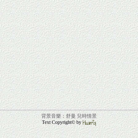
背景音樂：舒曼
兒時情景
Text Copyright© by