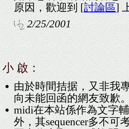
原因，歡迎到 [
討論區
]
2/25/2001
小 啟：
由於時間拮据，又非我
向未能回函的網友致歉
midi在本站係作為文
外，其sequencer多不可考。No