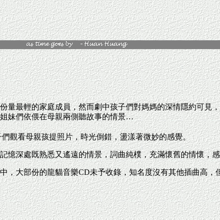
份量最輕的家庭成員，然而劇中孩子們對媽媽的深情隱約可見，
姐妹們依偎在母親兩側聽故事的情景…
子們觀看母親孩提照片，時光倒錯，盪漾著微妙的感覺。
記憶深處既熟悉又遙遠的情景，詞曲純樸，充滿懷舊的情懷，感
中，大部份的龍貓音樂CD未予收錄，知名度沒有其他插曲高，