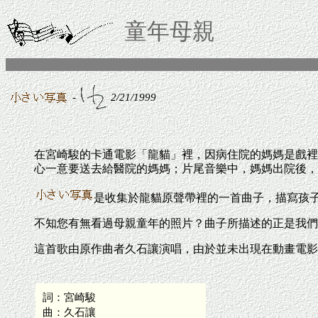
童年母親
-
2/21/1999
在宮崎駿的卡通電影「龍貓」裡，因病住院的媽媽是戲裡
心一意要送去給醫院的媽媽；片尾音樂中，媽媽出院後，
是收集於龍貓原聲帶裡的一首曲子，描寫孩
不知您有無看過母親童年的照片？曲子所描述的正是我們
這首歌由原作曲者久石讓演唱，由於並未出現在動畫電影
詞：宮崎駿
曲：久石讓