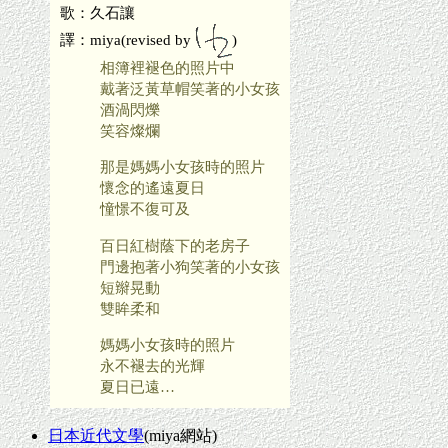
歌：久石讓
譯：miya(revised by
)
相簿裡褪色的照片中
戴著泛黃草帽笑著的小女孩
酒渦閃爍
笑容燦爛
那是媽媽小女孩時的照片
懷念的遙遠夏日
憧憬不復可及
百日紅樹蔭下的老房子
門邊抱著小狗笑著的小女孩
短辮晃動
雙眸柔和
媽媽小女孩時的照片
永不褪去的光輝
夏日已遠…
日本近代文學
(miya網站)