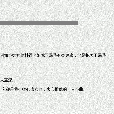
例如小妹妹聽村裡老嫗說玉蜀黍有益健康，於是抱著玉蜀黍一
人至深。
但它卻是我打從心底喜歡，衷心推薦的一首小曲。